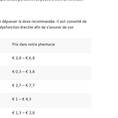
e dépasser la dose recommandée. Il est conseillé de
ysfonction érectile afin de s’assurer de son
Prix dans notre pharmacie
€ 2,8 – € 6,8
€ 0,3 – € 3,8
€ 2,7 – € 7,7
€ 1 – € 4,3
€ 1,3 – € 2,8