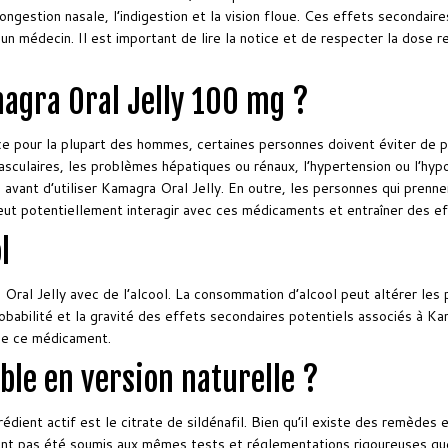
congestion nasale, l’indigestion et la vision floue. Ces effets secondair
r un médecin. Il est important de lire la notice et de respecter la dose
magra Oral Jelly 100 mg ?
ce pour la plupart des hommes, certaines personnes doivent éviter de 
asculaires, les problèmes hépatiques ou rénaux, l’hypertension ou l’hyp
é avant d’utiliser Kamagra Oral Jelly. En outre, les personnes qui pre
eut potentiellement interagir avec ces médicaments et entraîner des ef
l
l Jelly avec de l’alcool. La consommation d’alcool peut altérer les p
babilité et la gravité des effets secondaires potentiels associés à Kama
 de ce médicament.
ble en version naturelle ?
édient actif est le citrate de sildénafil. Bien qu’il existe des remède
 n’ont pas été soumis aux mêmes tests et réglementations rigoureuses q