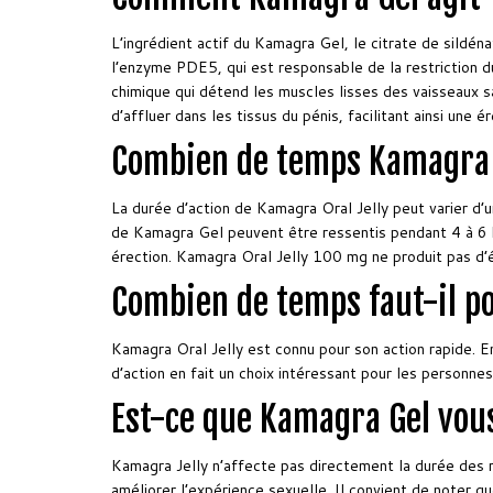
L’ingrédient actif du Kamagra Gel, le citrate de sildénaf
l’enzyme PDE5, qui est responsable de la restriction du
chimique qui détend les muscles lisses des vaisseaux s
d’affluer dans les tissus du pénis, facilitant ainsi une 
Combien de temps Kamagra Or
La durée d’action de Kamagra Oral Jelly peut varier d’u
de Kamagra Gel peuvent être ressentis pendant 4 à 6 he
érection. Kamagra Oral Jelly 100 mg ne produit pas d’
Combien de temps faut-il po
Kamagra Oral Jelly est connu pour son action rapide. 
d’action en fait un choix intéressant pour les personnes
Est-ce que Kamagra Gel vous
Kamagra Jelly n’affecte pas directement la durée des r
améliorer l’expérience sexuelle. Il convient de noter 