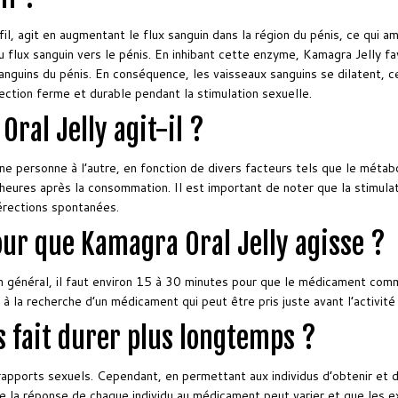
il, agit en augmentant le flux sanguin dans la région du pénis, ce qui amé
 flux sanguin vers le pénis. En inhibant cette enzyme, Kamagra Jelly fav
anguins du pénis. En conséquence, les vaisseaux sanguins se dilatent, c
érection ferme et durable pendant la stimulation sexuelle.
al Jelly agit-il ?
ne personne à l’autre, en fonction de divers facteurs tels que le métab
ures après la consommation. Il est important de noter que la stimulat
érections spontanées.
ur que Kamagra Oral Jelly agisse ?
En général, il faut environ 15 à 30 minutes pour que le médicament com
 à la recherche d’un médicament qui peut être pris juste avant l’activité
 fait durer plus longtemps ?
apports sexuels. Cependant, en permettant aux individus d’obtenir et de
que la réponse de chaque individu au médicament peut varier et que les 