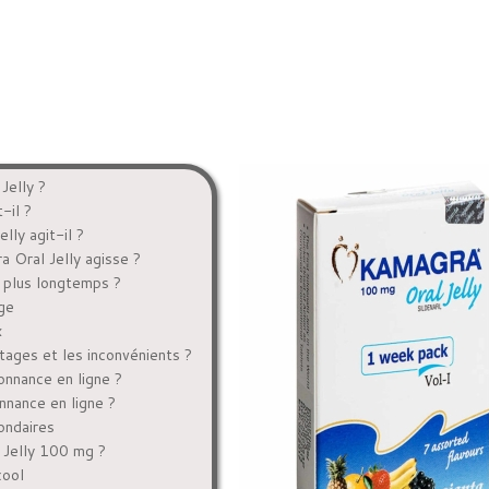
Jelly ?
-il ?
ly agit-il ?
 Oral Jelly agisse ?
 plus longtemps ?
ge
x
tages et les inconvénients ?
onnance en ligne ?
nnance en ligne ?
ondaires
 Jelly 100 mg ?
cool