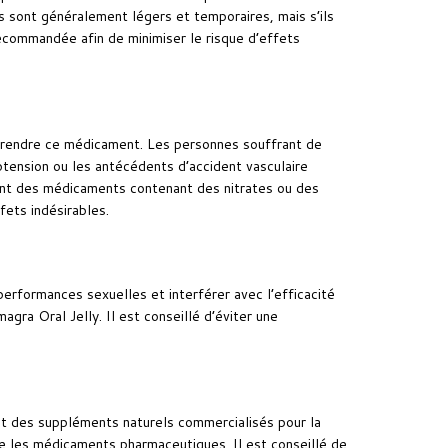
es sont généralement légers et temporaires, mais s’ils
 recommandée afin de minimiser le risque d’effets
prendre ce médicament. Les personnes souffrant de
otension ou les antécédents d’accident vasculaire
nnent des médicaments contenant des nitrates ou des
fets indésirables.
erformances sexuelles et interférer avec l’efficacité
gra Oral Jelly. Il est conseillé d’éviter une
s et des suppléments naturels commercialisés pour la
ue les médicaments pharmaceutiques. Il est conseillé de