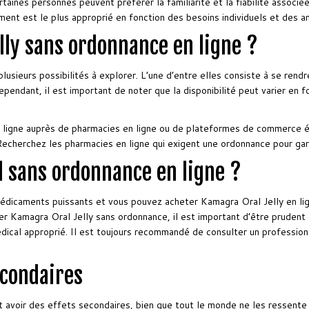
rtaines personnes peuvent préférer la familiarité et la fiabilité associé
ment est le plus approprié en fonction des besoins individuels et des 
lly sans ordonnance en ligne ?
lusieurs possibilités à explorer. L’une d’entre elles consiste à se rend
ependant, il est important de noter que la disponibilité peut varier en 
ligne auprès de pharmacies en ligne ou de plateformes de commerce éle
echerchez les pharmacies en ligne qui exigent une ordonnance pour garant
l sans ordonnance en ligne ?
dicaments puissants et vous pouvez acheter Kamagra Oral Jelly en lign
 Kamagra Oral Jelly sans ordonnance, il est important d’être prudent 
édical approprié. Il est toujours recommandé de consulter un professi
econdaires
voir des effets secondaires, bien que tout le monde ne les ressente p