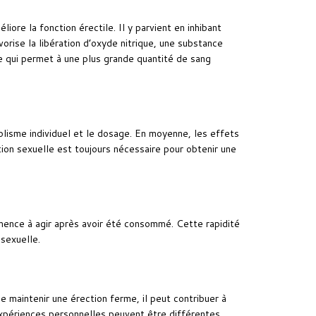
liore la fonction érectile. Il y parvient en inhibant
orise la libération d’oxyde nitrique, une substance
e qui permet à une plus grande quantité de sang
olisme individuel et le dosage. En moyenne, les effets
ion sexuelle est toujours nécessaire pour obtenir une
mence à agir après avoir été consommé. Cette rapidité
 sexuelle.
 maintenir une érection ferme, il peut contribuer à
expériences personnelles peuvent être différentes.