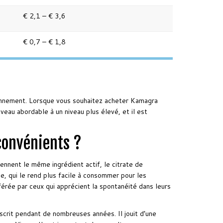
€ 2,1 – € 3,6
€ 0,7 – € 1,8
sionnement. Lorsque vous souhaitez acheter Kamagra
iveau abordable à un niveau plus élevé, et il est
nconvénients ?
ennent le même ingrédient actif, le citrate de
e, qui le rend plus facile à consommer pour les
férée par ceux qui apprécient la spontanéité dans leurs
scrit pendant de nombreuses années. Il jouit d’une